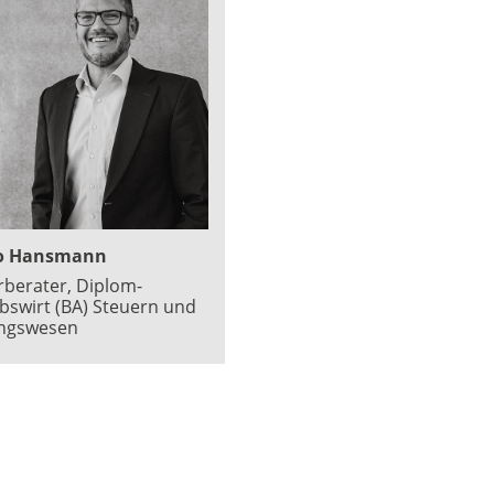
o Hansmann
rberater, Diplom-
ebswirt (BA) Steuern und
ngswesen