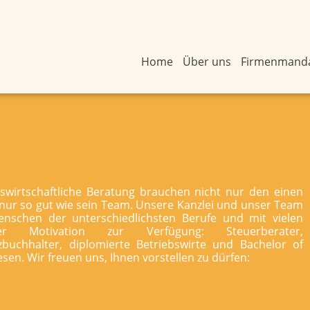
Home
Über uns
Firmenmand
swirtschaftliche Beratung brauchen nicht nur den einen
h nur so gut wie sein Team. Unsere Kanzlei und unser Team
nschen der unterschiedlichsten Berufe und mit vielen
r Motivation zur Verfügung: Steuerberater,
nzbuchhalter, diplomierte Betriebswirte und Bachelor of
en. Wir freuen uns, Ihnen vorstellen zu dürfen: