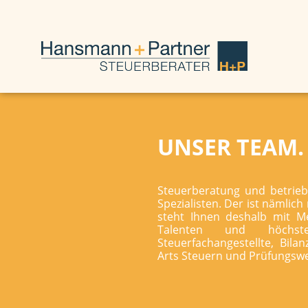
UNSER TEAM.
Steuerberatung und betrieb
Spezialisten. Der ist nämlic
steht Ihnen deshalb mit Me
Talenten und höchste
Steuerfachangestellte, Bila
Arts Steuern und Prüfungswes